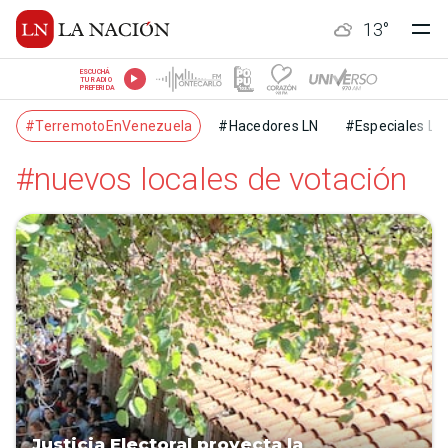
13
°
ESCUCHÁ
TU RADIO
PREFERIDA
#TerremotoEnVenezuela
#Hacedores LN
#Especiales LN
#nuevos locales de votación
Justicia Electoral proyecta la