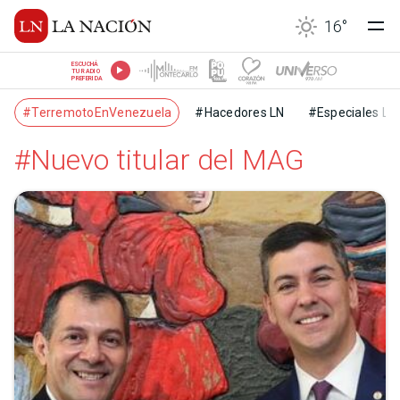
16
°
ESCUCHÁ
TU RADIO
PREFERIDA
#TerremotoEnVenezuela
#Hacedores LN
#Especiales LN
#Nuevo titular del MAG