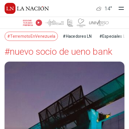
14
°
ESCUCHÁ
TU RADIO
PREFERIDA
#TerremotoEnVenezuela
#Hacedores LN
#Especiales LN
#nuevo socio de ueno bank