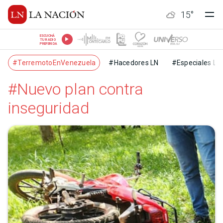
15
°
ESCUCHÁ
TU RADIO
PREFERIDA
#TerremotoEnVenezuela
#Hacedores LN
#Especiales LN
#Nuevo plan contra
inseguridad