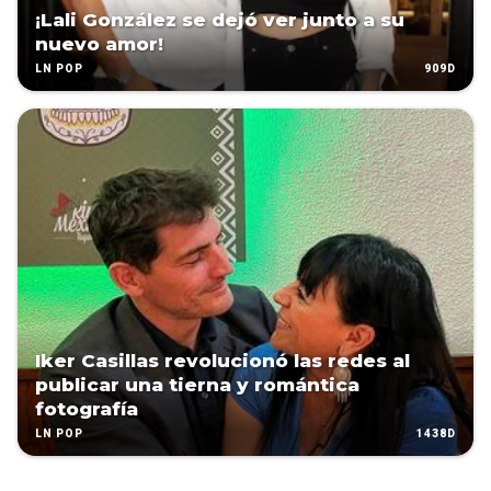
¡Lali González se dejó ver junto a su
nuevo amor!
909D
LN POP
Iker Casillas revolucionó las redes al
publicar una tierna y romántica
fotografía
1438D
LN POP