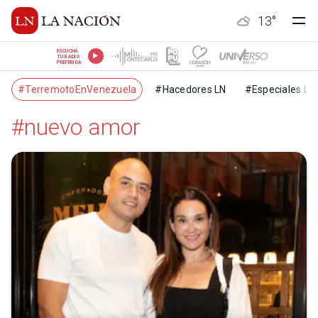
13
°
ESCUCHÁ
TU RADIO
PREFERIDA
#TerremotoEnVenezuela
#Hacedores LN
#Especiales LN
#nuevo amor