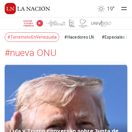
19
°
ESCUCHÁ
TU RADIO
PREFERIDA
#TerremotoEnVenezuela
#Hacedores LN
#Especiales LN
#nueva ONU
Lula y Trump conversan sobre Junta de