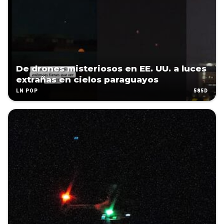
De drones misteriosos en EE. UU. a luces
extrañas en cielos paraguayos
585D
LN POP