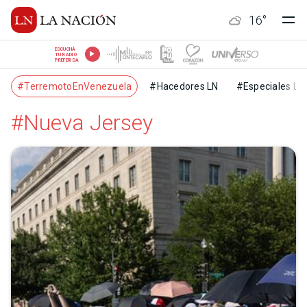
16
°
ESCUCHÁ
TU RADIO
PREFERIDA
#TerremotoEnVenezuela
#Hacedores LN
#Especiales LN
#Nueva Jersey