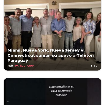
Miami, Nueva York, Nueva Jersey y
Connecticut suman su apoyo a Teletón
Paraguay
PATROCINADO
413D
PAÍS