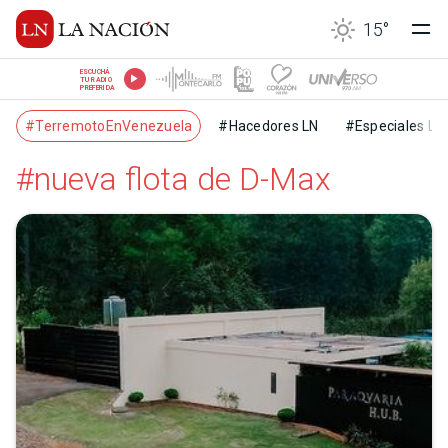
15
°
ESCUCHÁ
TU RADIO
PREFERIDA
#TerremotoEnVenezuela
#Hacedores LN
#Especiales LN
#nueva flota de D-Max