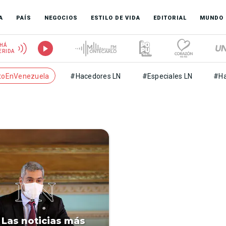
A
PAÍS
NEGOCIOS
ESTILO DE VIDA
EDITORIAL
MUNDO
HÁ
ERIDA
toEnVenezuela
#Hacedores LN
#Especiales LN
#Ha
 Las noticias más