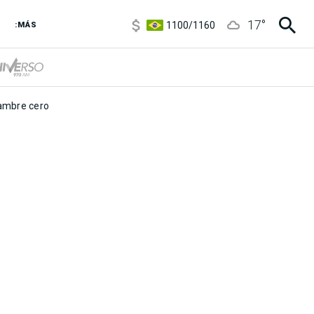
5900
/
5960
17
°
1100
/
1160
:MÁS
3,8
/
4
6850
/
7200
5900
/
5960
mbre cero