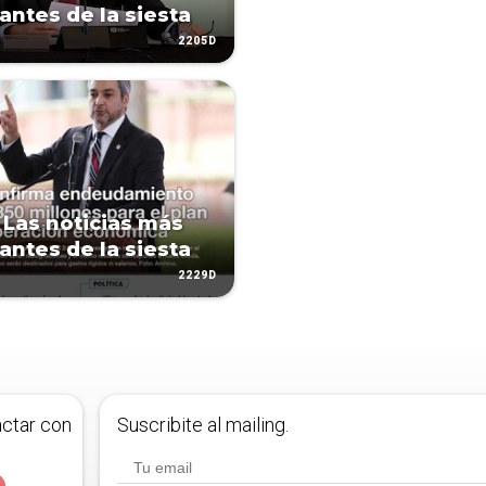
antes de la siesta
2205D
 Las noticias más
antes de la siesta
2229D
actar con
Suscribite al mailing.