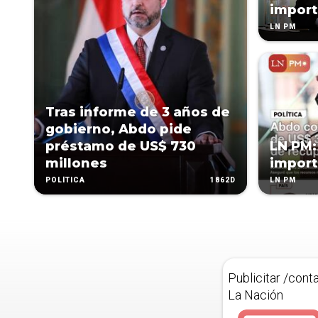
import
LN PM
Tras informe de 3 años de
gobierno, Abdo pide
préstamo de US$ 730
LN PM:
millones
import
1862D
POLÍTICA
LN PM
Publicitar /cont
La Nación