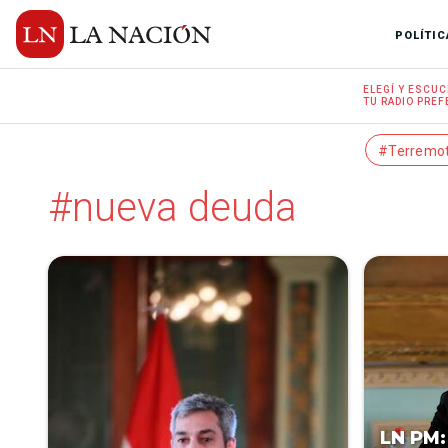
POLÍTIC
ELEGÍ Y
ESCUC
TU RADIO
PREF
#Terremo
#nueva deuda
LN PM: