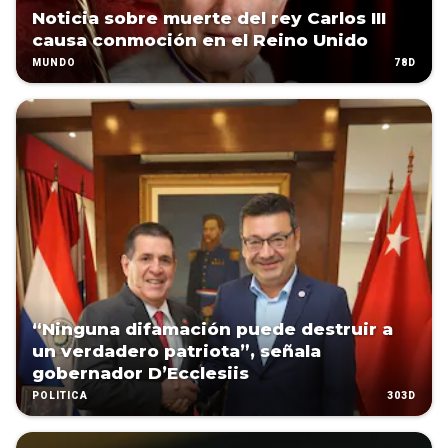
Noticia sobre muerte del rey Carlos III
causa conmoción en el Reino Unido
78D
MUNDO
“Ninguna difamación puede destruir a
un verdadero patriota”, señala
gobernador D’Ecclesiis
303D
POLÍTICA