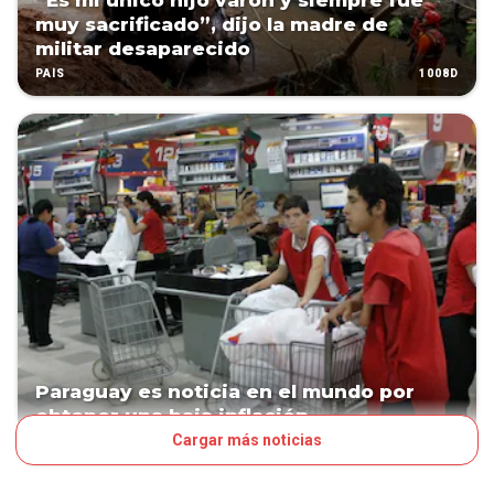
“Es mi único hijo varón y siempre fue
muy sacrificado”, dijo la madre de
militar desaparecido
1008D
PAÍS
Paraguay es noticia en el mundo por
obtener una baja inflación
Cargar más noticias
1129D
NEGOCIOS