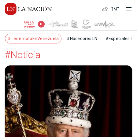
19
°
ESCUCHÁ
TU RADIO
PREFERIDA
#TerremotoEnVenezuela
#Hacedores LN
#Especiales LN
#Noticia