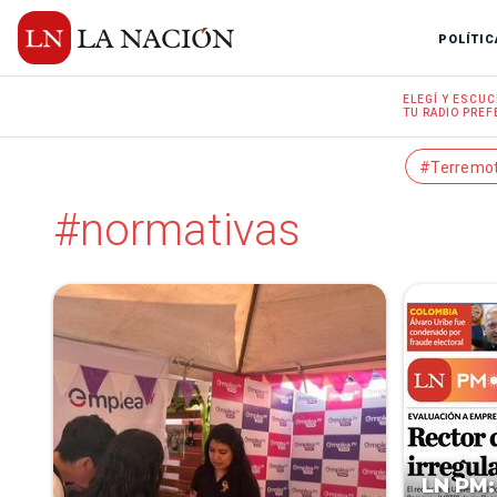
POLÍTIC
ELEGÍ Y
ESCUC
TU RADIO
PREF
#Terremo
#normativas
LN PM: