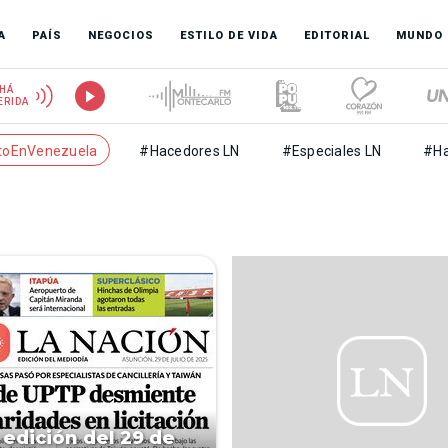
A
PAÍS
NEGOCIOS
ESTILO DE VIDA
EDITORIAL
MUNDO
HÁ
ERIDA
toEnVenezuela
#Hacedores LN
#Especiales LN
#Ha
 edición del 29 de