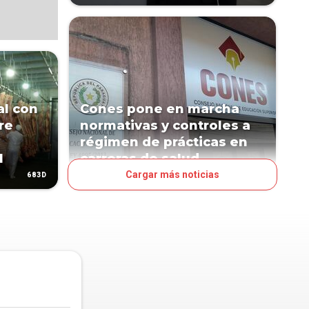
al con
Cones pone en marcha
re
normativas y controles a
régimen de prácticas en
l
carreras de salud
Cargar más noticias
683D
886D
PAÍS