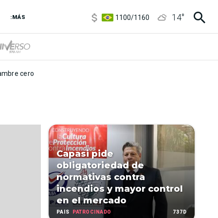
5900
/
5960
14
°
1100
/
1160
:MÁS
3,8
/
4
6850
/
7200
5900
/
5960
mbre cero
Capasi pide
obligatoriedad de
normativas contra
incendios y mayor control
en el mercado
PATROCINADO
737D
PAÍS