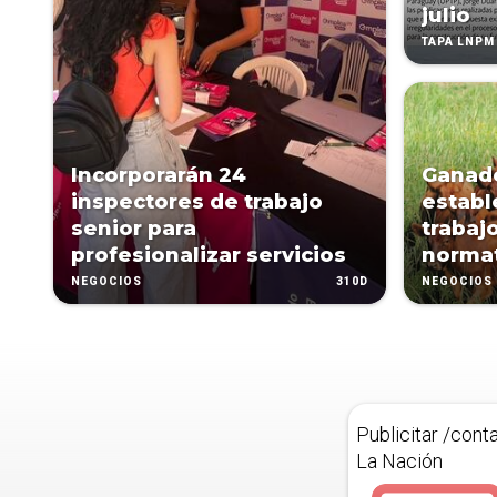
julio
TAPA LNPM
Incorporarán 24
Ganade
inspectores de trabajo
establ
senior para
trabaj
profesionalizar servicios
normat
310D
NEGOCIOS
NEGOCIOS
Publicitar /cont
La Nación