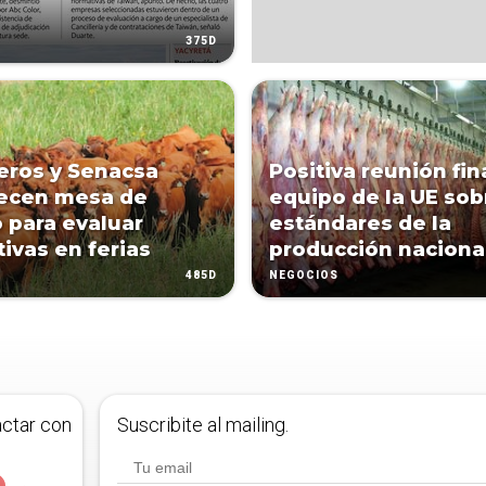
375D
ros y Senacsa
Positiva reunión fin
ecen mesa de
equipo de la UE sob
o para evaluar
estándares de la
ivas en ferias
producción naciona
485D
NEGOCIOS
actar con
Suscribite al mailing.