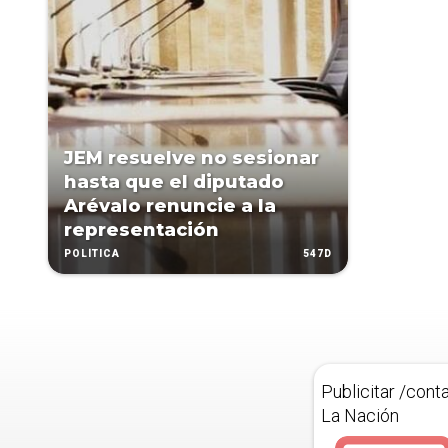
JEM resuelve no sesionar
hasta que el diputado
Arévalo renuncie a la
representación
547D
POLÍTICA
Publicitar /cont
La Nación