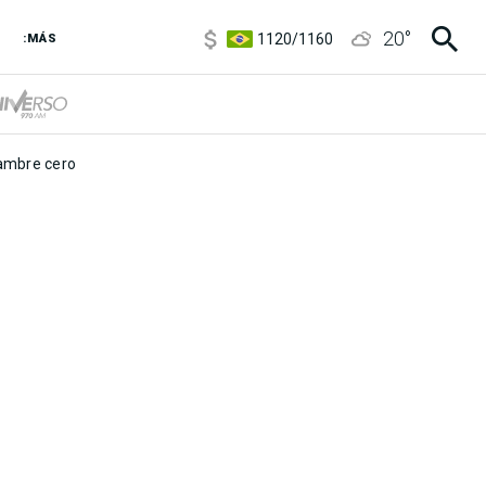
5920
/
5970
20
°
1120
/
1160
:MÁS
3,6
/
3,9
6850
/
7200
5920
/
5970
mbre cero