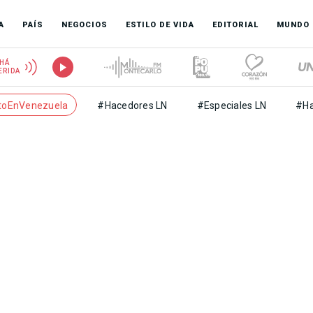
A
PAÍS
NEGOCIOS
ESTILO DE VIDA
EDITORIAL
MUNDO
HÁ
ERIDA
toEnVenezuela
#Hacedores LN
#Especiales LN
#Ha