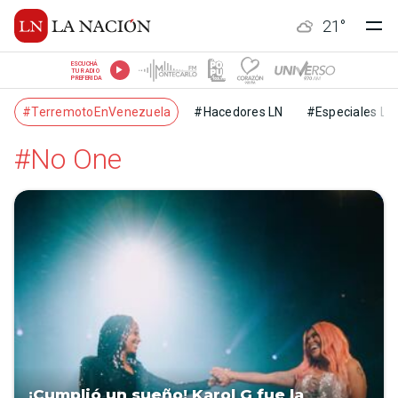
21
°
ESCUCHÁ
TU RADIO
PREFERIDA
#TerremotoEnVenezuela
#Hacedores LN
#Especiales LN
#No One
¡Cumplió un sueño! Karol G fue la