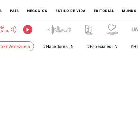
A
PAÍS
NEGOCIOS
ESTILO DE VIDA
EDITORIAL
MUNDO
HÁ
ERIDA
toEnVenezuela
#Hacedores LN
#Especiales LN
#Ha