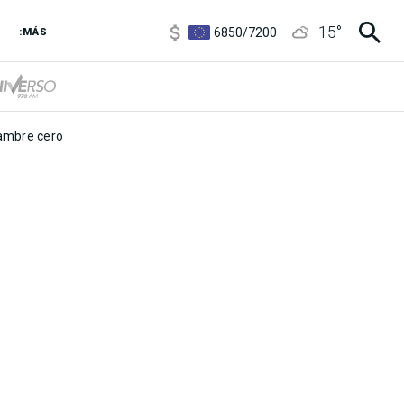
3,8
/
4
15
°
6850
/
7200
:MÁS
5900
/
5960
mbre cero