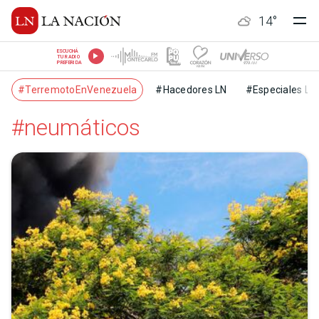
14
°
ESCUCHÁ
TU RADIO
PREFERIDA
#TerremotoEnVenezuela
#Hacedores LN
#Especiales LN
#neumáticos