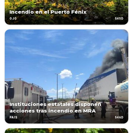
Incendio en el Puerto Fénix
545D
OJO
Instituciones estatales disponen
acciones tras incendio en MRA
546D
PAÍS