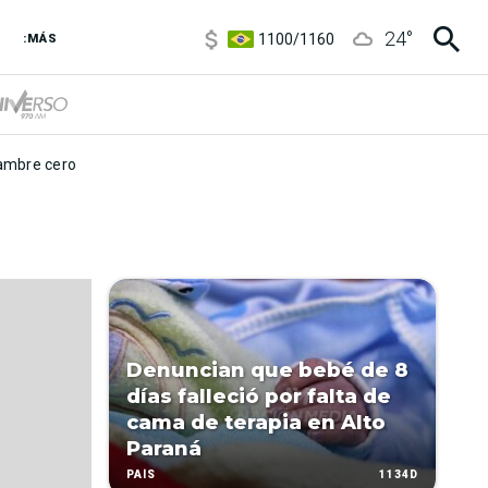
5900
/
5960
24
°
1100
/
1160
:MÁS
3,6
/
3,9
6850
/
7200
5900
/
5960
mbre cero
Denuncian que bebé de 8
días falleció por falta de
cama de terapia en Alto
Paraná
1134D
PAÍS