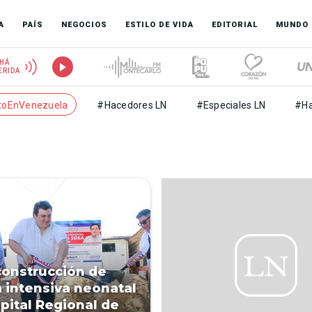
A
PAÍS
NEGOCIOS
ESTILO DE VIDA
EDITORIAL
MUNDO
HÁ
ERIDA
toEnVenezuela
#Hacedores LN
#Especiales LN
#Ha
 construcción de
a intensiva neonatal
pital Regional de