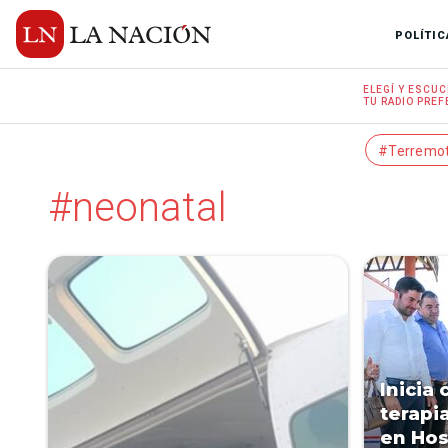
POLÍTIC
ELEGÍ Y
ESCUC
TU RADIO
PREF
#Terremo
#neonatal
Inicia
terapi
en Hos