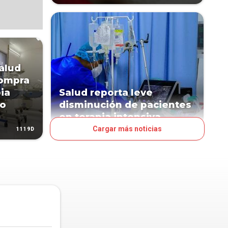
alud
compra
ia
Salud reporta leve
to
disminución de pacientes
en terapia intensiva
Cargar más noticias
1119D
1176D
PAÍS