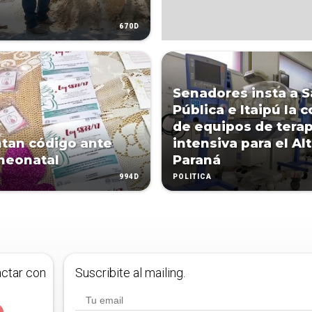
670D
Senadores insta a S
Pública e Itaipú la 
de equipos de terap
tan código ante
intensiva para el Al
neonatal
Paraná
994D
POLÍTICA
actar con
Suscribite al mailing.