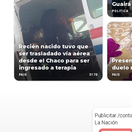
Guairá
POLÍTICA
Recién nacido tuvo que
ser trasladado vía aérea
desde el Chaco para ser
Presen
ingresado a terapia
duelo 
317D
PAÍS
PAÍS
Publicitar /cont
La Nación