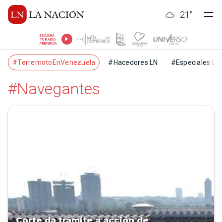
21
°
ESCUCHÁ
TU RADIO
PREFERIDA
#TerremotoEnVenezuela
#Hacedores LN
#Especiales LN
#Navegantes
Corte da trámite a acción de