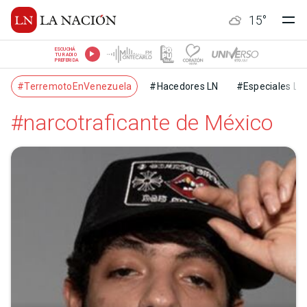
15
°
ESCUCHÁ
TU RADIO
PREFERIDA
#TerremotoEnVenezuela
#Hacedores LN
#Especiales LN
#narcotraficante de México