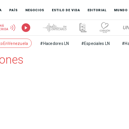
A
PAÍS
NEGOCIOS
ESTILO DE VIDA
EDITORIAL
MUNDO
HÁ
ERIDA
toEnVenezuela
#Hacedores LN
#Especiales LN
#Ha
iones