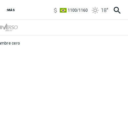
5900
/
5960
18
°
1100
/
1160
:MÁS
3,8
/
4
6850
/
7200
5900
/
5960
mbre cero