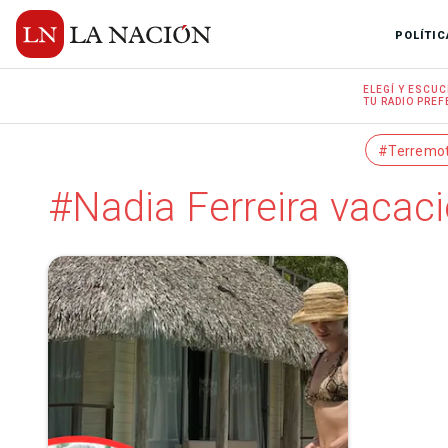
POLÍTIC
ELEGÍ Y
ESCUC
TU RADIO
PREF
#Terremo
#Nadia Ferreira vacac