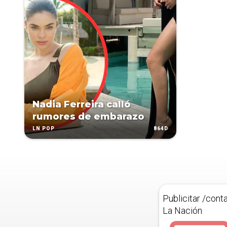
Nadia Ferreira calló
rumores de embarazo
864D
LN POP
Publicitar /cont
La Nación