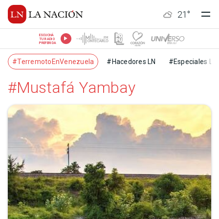
21
°
ESCUCHÁ
TU RADIO
PREFERIDA
#TerremotoEnVenezuela
#Hacedores LN
#Especiales LN
#Mustafá Yambay