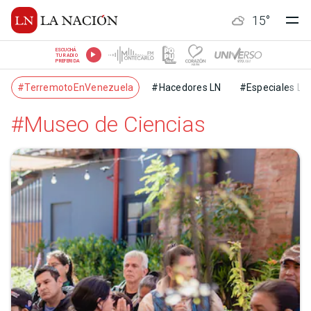
15
°
ESCUCHÁ
TU RADIO
PREFERIDA
#TerremotoEnVenezuela
#Hacedores LN
#Especiales LN
#Museo de Ciencias