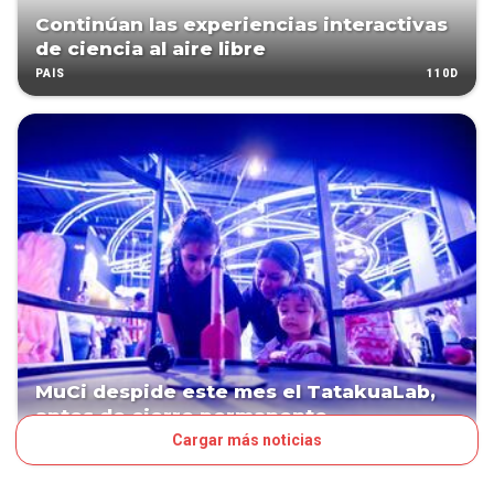
Continúan las experiencias interactivas
de ciencia al aire libre
110D
PAÍS
MuCi despide este mes el TatakuaLab,
antes de cierre permanente
Cargar más noticias
152D
PAÍS