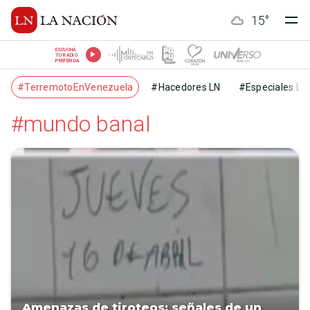
15
°
ESCUCHÁ
TU RADIO
PREFERIDA
#TerremotoEnVenezuela
#Hacedores LN
#Especiales LN
#mundo banal
Amenazas de tiroteos: señales de un