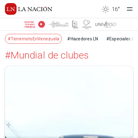
16
°
ESCUCHÁ
TU RADIO
PREFERIDA
#TerremotoEnVenezuela
#Hacedores LN
#Especiales LN
#Mundial de clubes