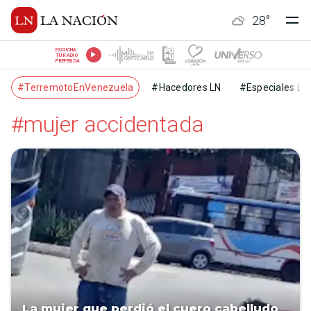
28
°
ESCUCHÁ
TU RADIO
PREFERIDA
#TerremotoEnVenezuela
#Hacedores LN
#Especiales LN
#mujer accidentada
La mujer que perdió el cuero cabelludo