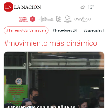
13
°
ESCUCHÁ
TU RADIO
PREFERIDA
#TerremotoEnVenezuela
#Hacedores LN
#Especiales LN
#movimiento más dinámico
Esperan que con plan Añua se