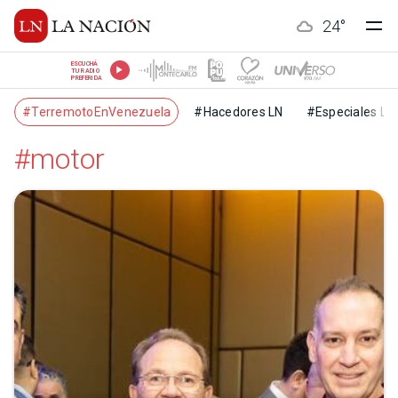
24
°
ESCUCHÁ
TU RADIO
PREFERIDA
#TerremotoEnVenezuela
#Hacedores LN
#Especiales LN
#motor