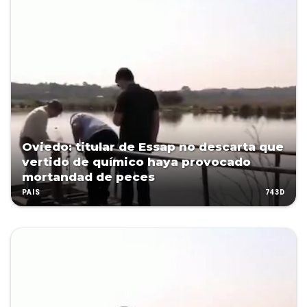
Oviedo: titular de Essap no descarta que
vertido de químico haya provocado
mortandad de peces
743D
PAÍS