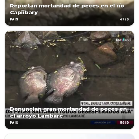
Reportan mortandad de peces en el río
Capiibary
479D
PAÍS
Denuncian gran mortandad de peces en
el arroyo Lambaré
501D
PAÍS