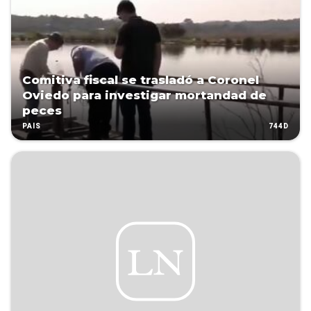
Comitiva fiscal se trasladó a Coronel
Oviedo para investigar mortandad de
peces
744D
PAÍS