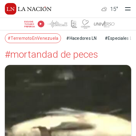
15
°
ESCUCHÁ
TU RADIO
PREFERIDA
#TerremotoEnVenezuela
#Hacedores LN
#Especiales LN
#mortandad de peces