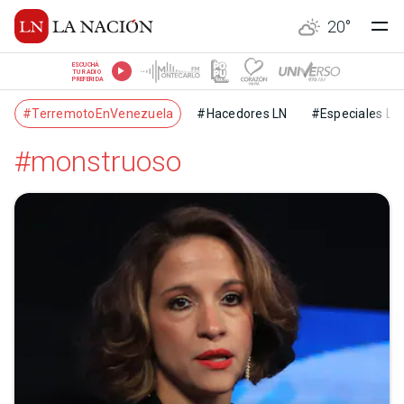
20
°
ESCUCHÁ
TU RADIO
PREFERIDA
#TerremotoEnVenezuela
#Hacedores LN
#Especiales LN
#monstruoso