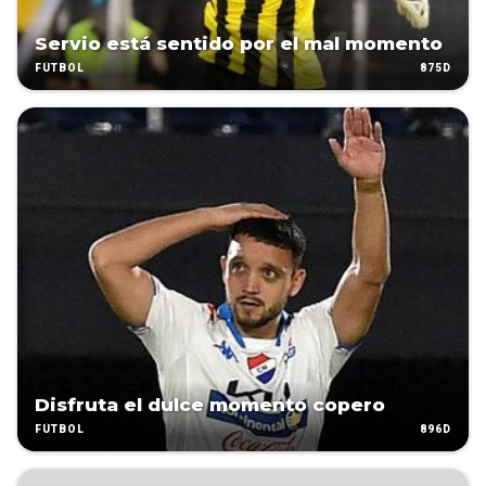
Servio está sentido por el mal momento
875D
FÚTBOL
Disfruta el dulce momento copero
896D
FÚTBOL