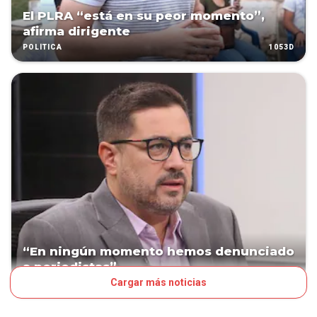
El PLRA “está en su peor momento”,
afirma dirigente
1053D
POLÍTICA
“En ningún momento hemos denunciado
a periodistas”
Cargar más noticias
1077D
POLÍTICA