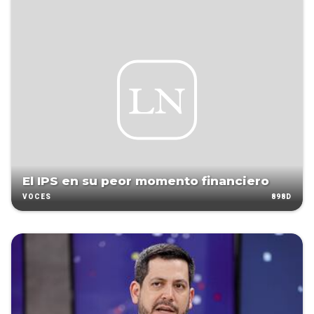
El IPS en su peor momento financiero
898D
VOCES