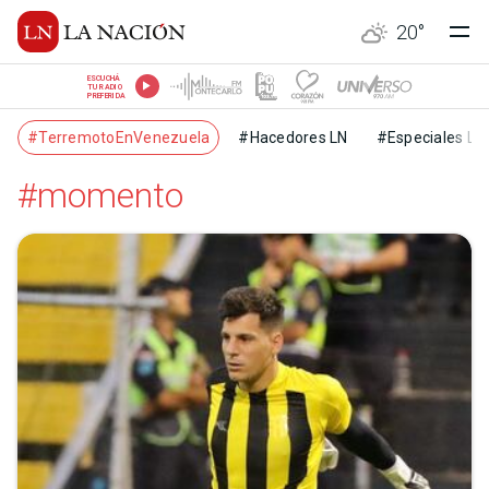
20
°
ESCUCHÁ
TU RADIO
PREFERIDA
#TerremotoEnVenezuela
#Hacedores LN
#Especiales LN
#momento