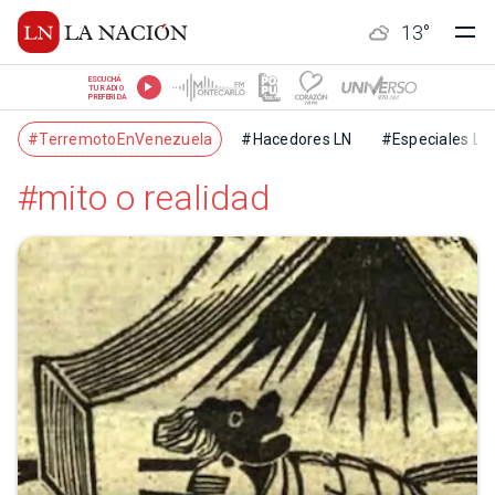
13
°
ESCUCHÁ
TU RADIO
PREFERIDA
#TerremotoEnVenezuela
#Hacedores LN
#Especiales LN
#mito o realidad