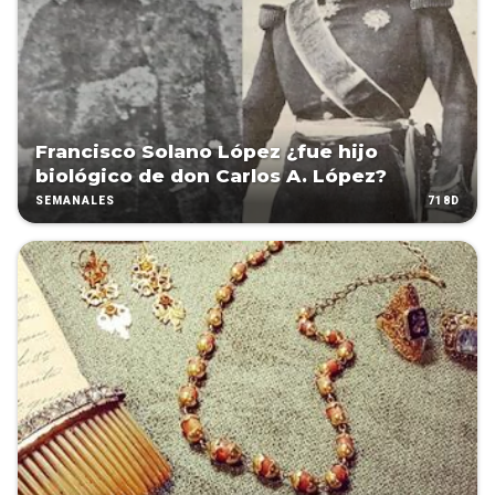
Francisco Solano López ¿fue hijo
biológico de don Carlos A. López?
718D
SEMANALES