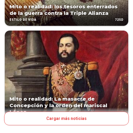
Mito o realidad: los tesoros enterrados
de la guerra contra la Triple Alianza
725D
ESTILO DE VIDA
Mito o realidad: La masacre de
Concepción y la orden del mariscal
López
Cargar más noticias
732D
PAÍS