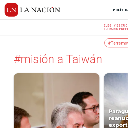
POLÍTIC
ELEGÍ Y
ESCUC
TU RADIO
PREF
#Terremo
#misión a Taiwán
Paragu
reanud
export