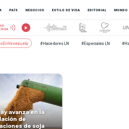
A
PAÍS
NEGOCIOS
ESTILO DE VIDA
EDITORIAL
MUNDO
HÁ
ERIDA
toEnVenezuela
#Hacedores LN
#Especiales LN
#Ha
ay avanza en la
ación de
aciones de soja