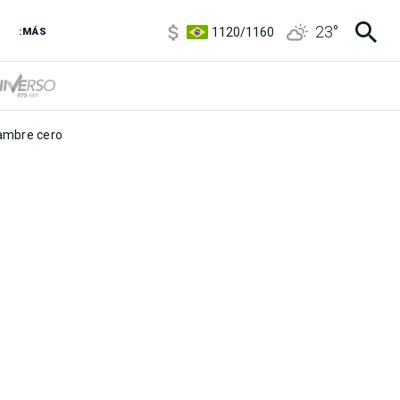
5920
/
5970
23
°
1120
/
1160
:MÁS
3,6
/
3,9
6850
/
7200
5920
/
5970
mbre cero