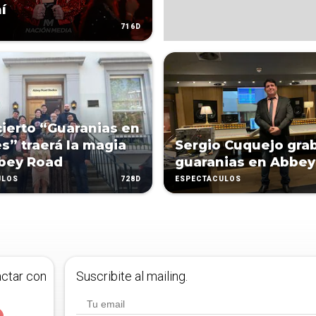
í
716D
cierto “Guaranias en
s” traerá la magia
Sergio Cuquejo gra
bey Road
guaranias en Abbey
728D
ULOS
ESPECTÁCULOS
actar con
Suscribite al mailing.