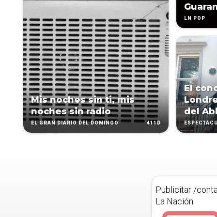
Guaran
LN POP
El con
Mis noches sin ti, mis
Londre
noches sin radio
del Ab
411D
EL GRAN DIARIO DEL DOMINGO
ESPECTÁC
Publicitar /cont
La Nación