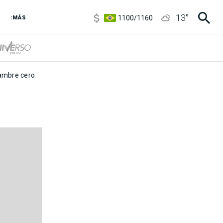
5900
/
5960
13
°
1100
/
1160
:MÁS
3,8
/
4
6850
/
7200
5900
/
5960
mbre cero