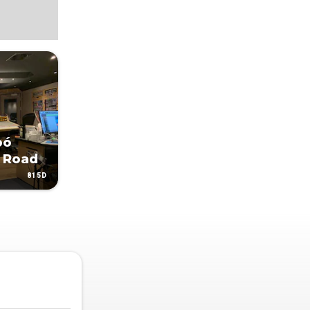
bó
 Road
815D