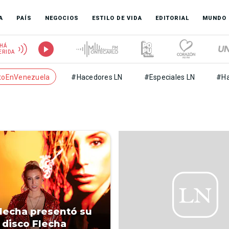
A
PAÍS
NEGOCIOS
ESTILO DE VIDA
EDITORIAL
MUNDO
HÁ
ERIDA
toEnVenezuela
#Hacedores LN
#Especiales LN
#Ha
lecha presentó su
 disco Flecha