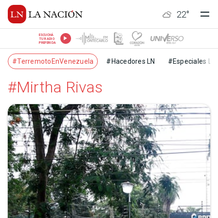
22
°
ESCUCHÁ
TU RADIO
PREFERIDA
#TerremotoEnVenezuela
#Hacedores LN
#Especiales LN
#Mirtha Rivas