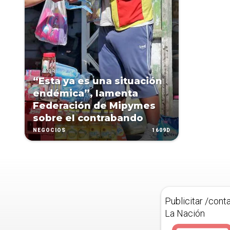
“Esta ya es una situación
endémica”, lamenta
Federación de Mipymes
sobre el contrabando
1609D
NEGOCIOS
Publicitar /cont
La Nación