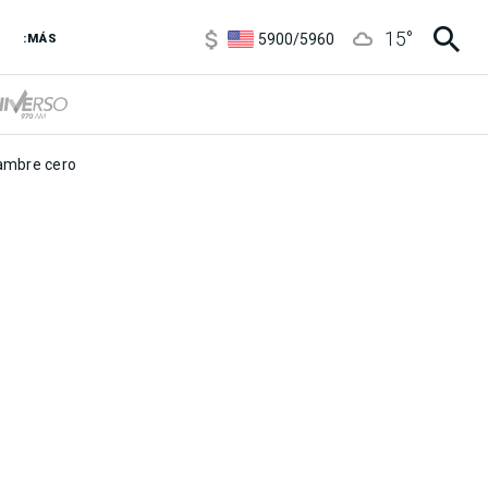
6850
/
7200
15
°
5900
/
5960
:MÁS
1100
/
1160
3,8
/
4
6850
/
7200
5900
/
5960
mbre cero