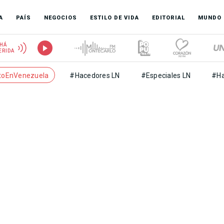
A
PAÍS
NEGOCIOS
ESTILO DE VIDA
EDITORIAL
MUNDO
HÁ
ERIDA
toEnVenezuela
#Hacedores LN
#Especiales LN
#Ha