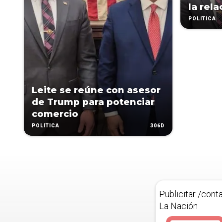
la rel
POLÍTICA
Leite se reúne con asesor
de Trump para potenciar
comercio
306D
POLÍTICA
Publicitar /cont
La Nación