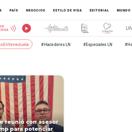
A
PAÍS
NEGOCIOS
ESTILO DE VIDA
EDITORIAL
MUNDO
HÁ
ERIDA
toEnVenezuela
#Hacedores LN
#Especiales LN
#Ha
se reunió con asesor
mp para potenciar