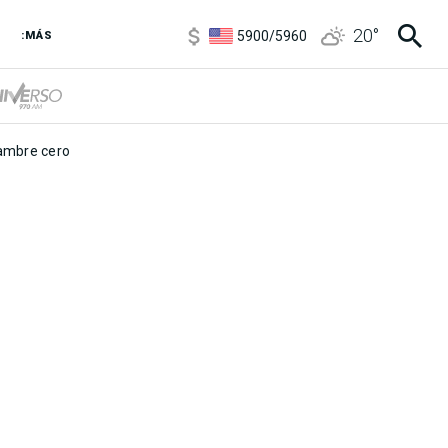
6850
/
7200
20
°
5900
/
5960
:MÁS
1100
/
1160
3,8
/
4
6850
/
7200
5900
/
5960
mbre cero