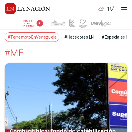
15
°
ESCUCHÁ
TU RADIO
PREFERIDA
#TerremotoEnVenezuela
#Hacedores LN
#Especiales LN
#MF
Combustibles: fondo de estabilización