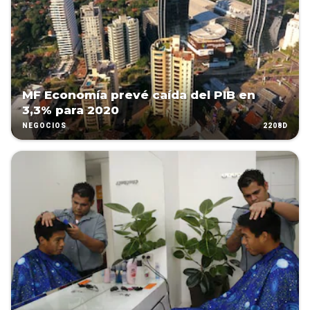
MF Economía prevé caída del PIB en
3,3% para 2020
2208D
NEGOCIOS