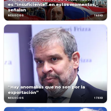
es “insuficiente” en estos momentos,
señalan
1609D
NEGOCIOS
“Hay anomalías que no son por la
exportación”
1733D
NEGOCIOS