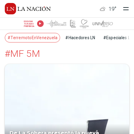
19
°
ESCUCHÁ
TU RADIO
PREFERIDA
#TerremotoEnVenezuela
#Hacedores LN
#Especiales LN
#MF 5M
De La Sobera presentó la nueva