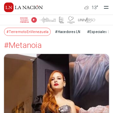
13
°
ESCUCHÁ
TU RADIO
PREFERIDA
#TerremotoEnVenezuela
#Hacedores LN
#Especiales LN
#Metanoia