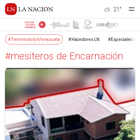
21
°
ESCUCHÁ
TU RADIO
PREFERIDA
#TerremotoEnVenezuela
#Hacedores LN
#Especiales LN
#mesiteros de Encarnación