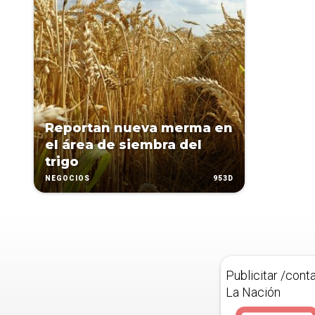
Reportan nueva merma en
el área de siembra del
trigo
953D
NEGOCIOS
Publicitar /cont
La Nación