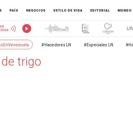
A
PAÍS
NEGOCIOS
ESTILO DE VIDA
EDITORIAL
MUNDO
HÁ
ERIDA
toEnVenezuela
#Hacedores LN
#Especiales LN
#Ha
de trigo