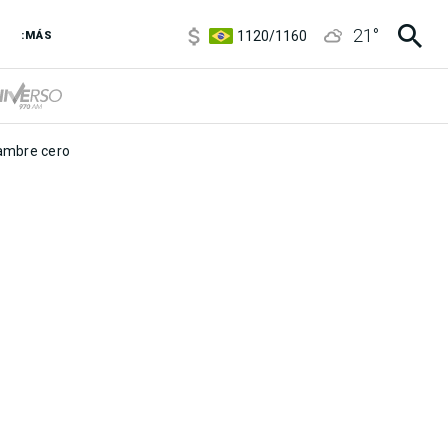
5920
/
5970
21
°
1120
/
1160
:MÁS
3,6
/
3,9
6850
/
7200
5920
/
5970
mbre cero