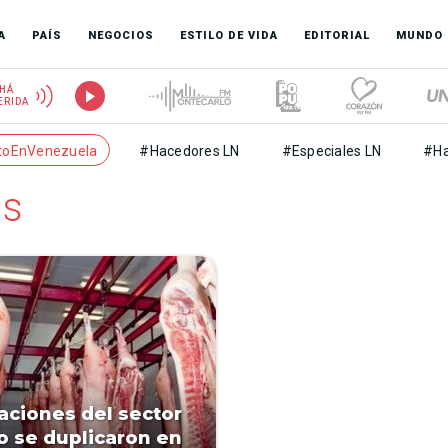
A
PAÍS
NEGOCIOS
ESTILO DE VIDA
EDITORIAL
MUNDO
HÁ
ERIDA
toEnVenezuela
#Hacedores LN
#Especiales LN
#Ha
as
aciones del sector
o se duplicaron en