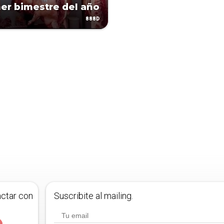
mer bimestre del año
888D
actar con
Suscribite al mailing.