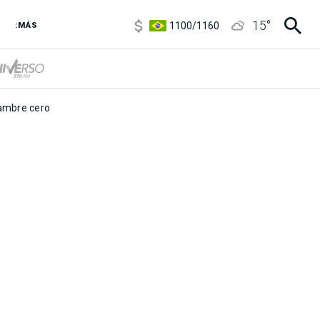
5900
/
5960
15
°
1100
/
1160
:MÁS
3,8
/
4
6850
/
7200
5900
/
5960
mbre cero