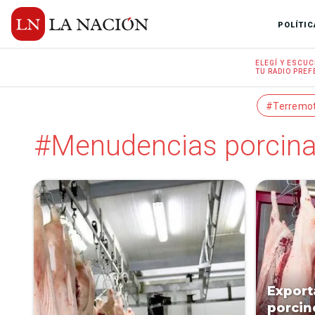
POLÍTIC
ELEGÍ Y
ESCUC
TU RADIO
PREF
#Terremo
#Menudencias porcin
Export
porcin