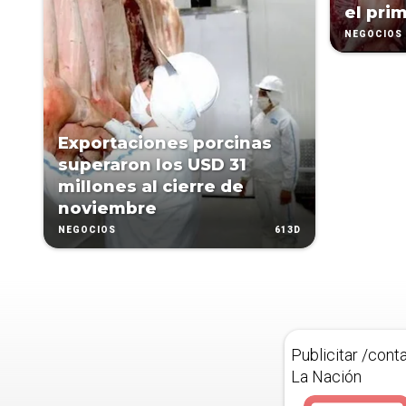
el pri
NEGOCIOS
Exportaciones porcinas
superaron los USD 31
millones al cierre de
noviembre
613D
NEGOCIOS
Publicitar /cont
La Nación