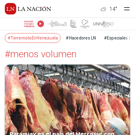
14
°
ESCUCHÁ
TU RADIO
PREFERIDA
#TerremotoEnVenezuela
#Hacedores LN
#Especiales LN
#menos volumen
Paraguay es el país del Mercosur con