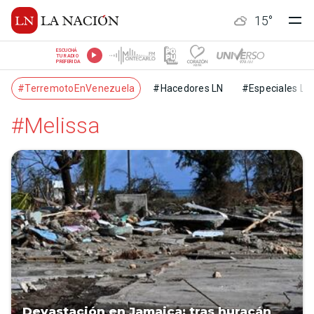
15
°
ESCUCHÁ
TU RADIO
PREFERIDA
#TerremotoEnVenezuela
#Hacedores LN
#Especiales LN
#Melissa
Devastación en Jamaica: tras huracán