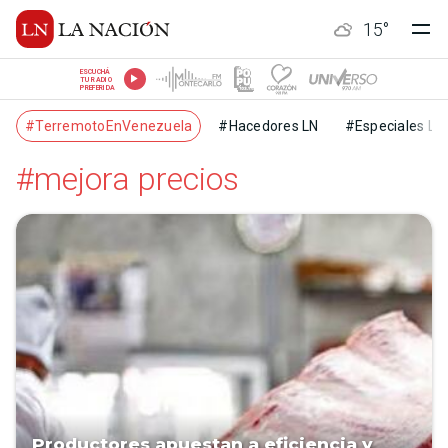
15
°
ESCUCHÁ
TU RADIO
PREFERIDA
#TerremotoEnVenezuela
#Hacedores LN
#Especiales LN
#mejora precios
Productores apuestan a eficiencia y