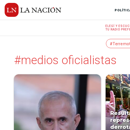
POLÍTIC
ELEGÍ Y
ESCUC
TU RADIO
PREF
#Terremo
#medios oficialistas
Result
repres
derrot