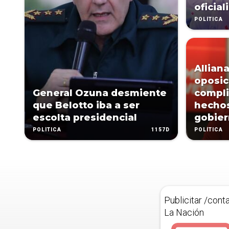
oficial
POLÍTICA
Alliana
oposic
General Ozuna desmiente
compli
que Belotto iba a ser
hechos
escolta presidencial
gobie
1157D
POLÍTICA
POLÍTICA
Publicitar /cont
La Nación