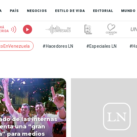
A
PAÍS
NEGOCIOS
ESTILO DE VIDA
EDITORIAL
MUNDO
HÁ
ERIDA
toEnVenezuela
#Hacedores LN
#Especiales LN
#Ha
ado de las internas
enta una “gran
a” para medios