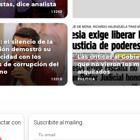
istas, dice analista
1326D
: el silencio de la
ión demostró su
cidad con los
Las críticas al Gobi
 de corrupción del
que no vieron los 
rno
alquilados
1331D
POLÍTICA
actar con
Suscribite al mailing.