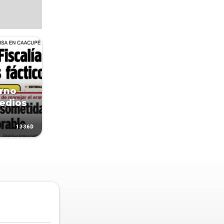
erno
medios
1336D