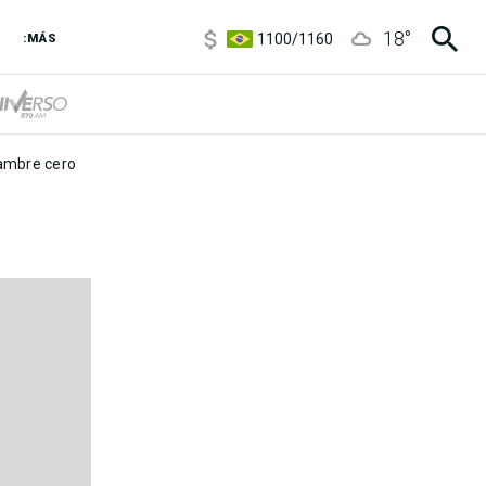
5900
/
5960
18
°
1100
/
1160
:MÁS
3,8
/
4
6850
/
7200
5900
/
5960
mbre cero