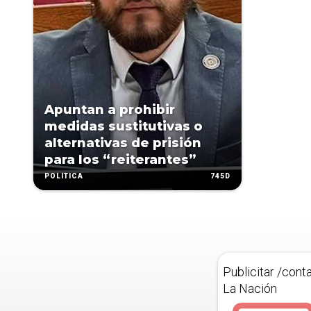
Apuntan a prohibir
medidas sustitutivas o
alternativas de prisión
para los “reiterantes”
745D
POLÍTICA
Publicitar /cont
La Nación