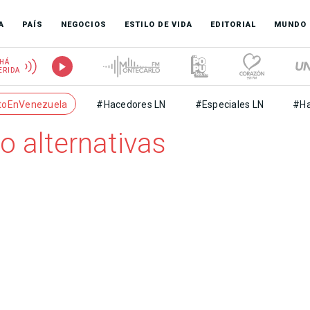
A
PAÍS
NEGOCIOS
ESTILO DE VIDA
EDITORIAL
MUNDO
HÁ
ERIDA
toEnVenezuela
#Hacedores LN
#Especiales LN
#Ha
o alternativas