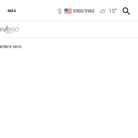
6850
/
7200
15
°
5900
/
5960
:MÁS
1100
/
1160
3,8
/
4
6850
/
7200
5900
/
5960
mbre cero