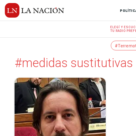
POLÍTIC
ELEGÍ Y
ESCUC
TU RADIO
PREF
#Terremo
#medidas sustitutivas 