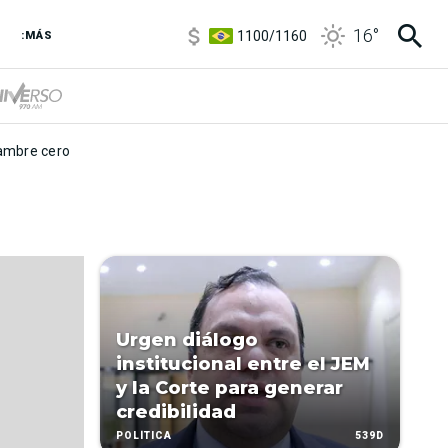
5900
/
5960
16
°
1100
/
1160
:MÁS
3,8
/
4
6850
/
7200
5900
/
5960
mbre cero
Urgen diálogo
institucional entre el JEM
y la Corte para generar
credibilidad
539D
POLÍTICA