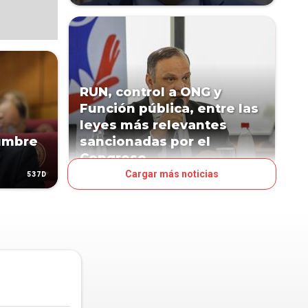
RUN, control a ONG y
Función pública, entre las
leyes más relevantes
Cumbre
sancionadas por el
Congreso
Cargar más noticias
537D
590D
POLÍTICA