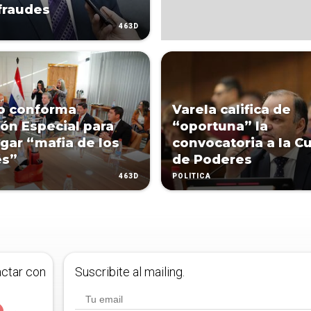
 fraudes
463D
o conforma
Varela califica de
ón Especial para
“oportuna” la
igar “mafia de los
convocatoria a la 
és”
de Poderes
463D
POLÍTICA
actar con
Suscribite al mailing.