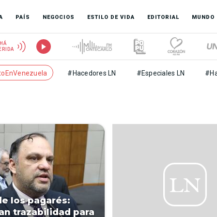
A
PAÍS
NEGOCIOS
ESTILO DE VIDA
EDITORIAL
MUNDO
HÁ
ERIDA
toEnVenezuela
#Hacedores LN
#Especiales LN
#Ha
de los pagarés:
an trazabilidad para