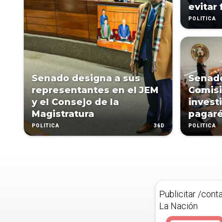
evitar
POLÍTICA
Senado designa a sus
Senad
representantes en el JEM
Comisi
y el Consejo de la
invest
Magistratura
pagar
36D
POLÍTICA
POLÍTICA
Publicitar /cont
La Nación