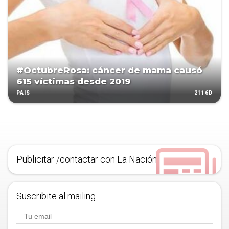
#OctubreRosa: cáncer de mama causó
615 víctimas desde 2019
2116D
PAÍS
Publicitar /contactar con La Nación
Suscribite al mailing.