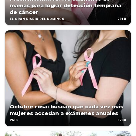
mamas para lograr detección temprana
de cáncer
291D
EL GRAN DIARIO DEL DOMINGO
Octubre rosa: buscan que cada vez más
mujeres accedan a exámenes anuales
673D
PAÍS