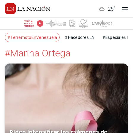
26
°
ESCUCHÁ
TU RADIO
PREFERIDA
#TerremotoEnVenezuela
#Hacedores LN
#Especiales LN
#Marina Ortega
Piden intensificar los exámenes de