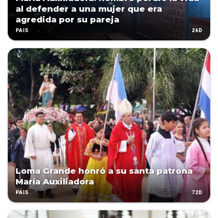
al defender a una mujer que era
agredida por su pareja
26D
PAÍS
Loma Grande honró a su santa patrona
María Auxiliadora
72D
PAÍS