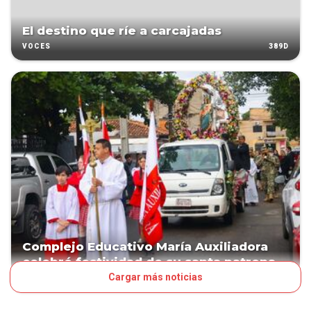
El destino que ríe a carcajadas
389D
VOCES
Complejo Educativo María Auxiliadora
celebró festividad de su santa patrona
Cargar más noticias
437D
PAÍS