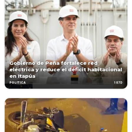
Gobierno de Peña fortalece red
eléctrica y reduce el déficit habitacional
en Itapúa
107D
POLÍTICA