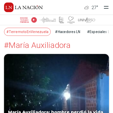
27
°
ESCUCHÁ
TU RADIO
PREFERIDA
#TerremotoEnVenezuela
#Hacedores LN
#Especiales LN
#María Auxiliadora
María Auxiliadora: hombre perdió la vida