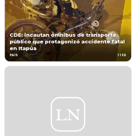
CDE: incautan ómnibus de transporte
público que protagonizó accidente fatal
en Itapúa
115D
PAÍS