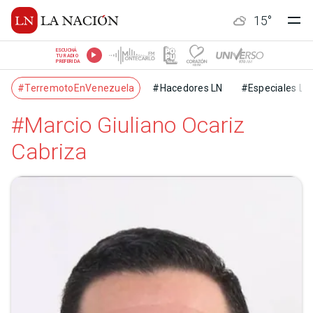
15
°
ESCUCHÁ
TU RADIO
PREFERIDA
#TerremotoEnVenezuela
#Hacedores LN
#Especiales LN
#Marcio Giuliano Ocariz
Cabriza